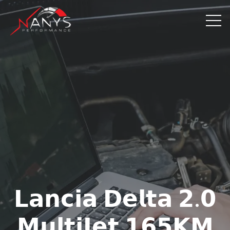
𝗟𝗮𝗻𝗰𝗶𝗮 𝗗𝗲𝗹𝘁𝗮 𝟮.𝟬
𝗠𝘂𝗹𝘁𝗶𝗝𝗲𝘁 𝟭𝟲𝟱𝗞𝗠