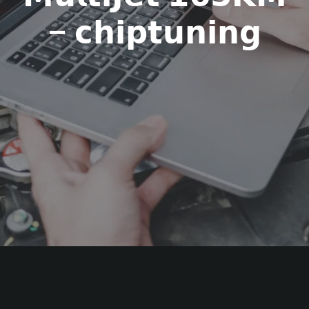
– 𝗰𝗵𝗶𝗽𝘁𝘂𝗻𝗶𝗻𝗴