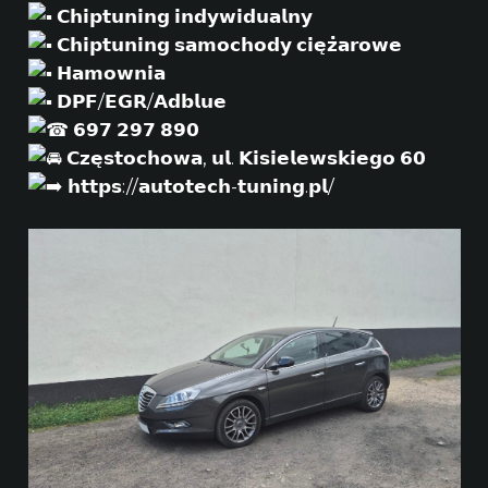
𝗖𝗵𝗶𝗽𝘁𝘂𝗻𝗶𝗻𝗴 𝗶𝗻𝗱𝘆𝘄𝗶𝗱𝘂𝗮𝗹𝗻𝘆
𝗖𝗵𝗶𝗽𝘁𝘂𝗻𝗶𝗻𝗴 𝘀𝗮𝗺𝗼𝗰𝗵𝗼𝗱𝘆 𝗰𝗶𝗲̨𝘇̇𝗮𝗿𝗼𝘄𝗲
𝗛𝗮𝗺𝗼𝘄𝗻𝗶𝗮
𝗗𝗣𝗙/𝗘𝗚𝗥/𝗔𝗱𝗯𝗹𝘂𝗲
𝟲𝟵𝟳 𝟮𝟵𝟳 𝟴𝟵𝟬
𝗖𝘇𝗲̨𝘀𝘁𝗼𝗰𝗵𝗼𝘄𝗮, 𝘂𝗹. 𝗞𝗶𝘀𝗶𝗲𝗹𝗲𝘄𝘀𝗸𝗶𝗲𝗴𝗼 𝟲𝟬
𝗵𝘁𝘁𝗽𝘀://𝗮𝘂𝘁𝗼𝘁𝗲𝗰𝗵-𝘁𝘂𝗻𝗶𝗻𝗴.𝗽𝗹/