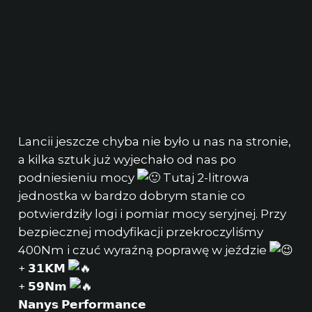
Lancii jeszcze chyba nie było u nas na
stronie,
a kilka sztuk już wyjechało od nas po
podniesieniu mocy
Tutaj 2-litrowa
jednostka w bardzo dobrym stanie co
potwierdziły logi i pomiar mocy seryjnej. Przy
bezpiecznej modyfikacji przekroczyliśmy
400Nm i czuć wyraźną poprawę w jeździe
+ 𝟯𝟭𝗞𝗠
+ 𝟱𝟵𝗡𝗺
𝗡𝗮𝗻𝘆𝘀 𝗣𝗲𝗿𝗳𝗼𝗿𝗺𝗮𝗻𝗰𝗲