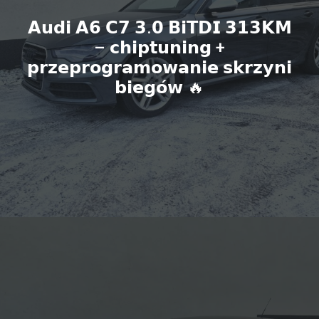
𝗔𝘂𝗱𝗶 𝗔𝟲 𝗖𝟳 𝟯.𝟬 𝗕𝗶𝗧𝗗𝗜 𝟯𝟭𝟯𝗞𝗠
– 𝗰𝗵𝗶𝗽𝘁𝘂𝗻𝗶𝗻𝗴 +
𝗽𝗿𝘇𝗲𝗽𝗿𝗼𝗴𝗿𝗮𝗺𝗼𝘄𝗮𝗻𝗶𝗲 𝘀𝗸𝗿𝘇𝘆𝗻𝗶
𝗯𝗶𝗲𝗴𝗼́𝘄 🔥