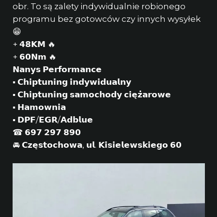
obr. To są zalety indywidualnie robionego
programu bez gotowców czy innych wysyłek
😁
+ 𝟰𝟴𝗞𝗠 🔥
+ 𝟲𝟬𝗡𝗺 🔥
𝗡𝗮𝗻𝘆𝘀 𝗣𝗲𝗿𝗳𝗼𝗿𝗺𝗮𝗻𝗰𝗲
▪ 𝗖𝗵𝗶𝗽𝘁𝘂𝗻𝗶𝗻𝗴 𝗶𝗻𝗱𝘆𝘄𝗶𝗱𝘂𝗮𝗹𝗻𝘆
▪ 𝗖𝗵𝗶𝗽𝘁𝘂𝗻𝗶𝗻𝗴 𝘀𝗮𝗺𝗼𝗰𝗵𝗼𝗱𝘆 𝗰𝗶𝗲̨𝘇̇𝗮𝗿𝗼𝘄𝗲
▪ 𝗛𝗮𝗺𝗼𝘄𝗻𝗶𝗮
▪ 𝗗𝗣𝗙/𝗘𝗚𝗥/𝗔𝗱𝗯𝗹𝘂𝗲
☎ 𝟲𝟵𝟳 𝟮𝟵𝟳 𝟴𝟵𝟬
🚘 𝗖𝘇𝗲̨𝘀𝘁𝗼𝗰𝗵𝗼𝘄𝗮, 𝘂𝗹. 𝗞𝗶𝘀𝗶𝗲𝗹𝗲𝘄𝘀𝗸𝗶𝗲𝗴𝗼 𝟲𝟬