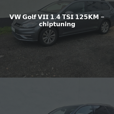
𝗩𝗪 𝗚𝗼𝗹𝗳 𝗩𝗜𝗜 𝟭.𝟰 𝗧𝗦𝗜 𝟭𝟮𝟱𝗞𝗠 –
𝗰𝗵𝗶𝗽𝘁𝘂𝗻𝗶𝗻𝗴