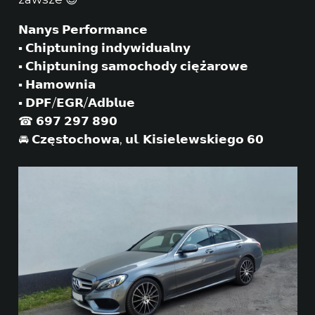
𝗡𝗮𝗻𝘆𝘀 𝗣𝗲𝗿𝗳𝗼𝗿𝗺𝗮𝗻𝗰𝗲
▪ 𝗖𝗵𝗶𝗽𝘁𝘂𝗻𝗶𝗻𝗴 𝗶𝗻𝗱𝘆𝘄𝗶𝗱𝘂𝗮𝗹𝗻𝘆
▪ 𝗖𝗵𝗶𝗽𝘁𝘂𝗻𝗶𝗻𝗴 𝘀𝗮𝗺𝗼𝗰𝗵𝗼𝗱𝘆 𝗰𝗶𝗲̨𝘇̇𝗮𝗿𝗼𝘄𝗲
▪ 𝗛𝗮𝗺𝗼𝘄𝗻𝗶𝗮
▪ 𝗗𝗣𝗙/𝗘𝗚𝗥/𝗔𝗱𝗯𝗹𝘂𝗲
☎ 𝟲𝟵𝟳 𝟮𝟵𝟳 𝟴𝟵𝟬
🚘 𝗖𝘇𝗲̨𝘀𝘁𝗼𝗰𝗵𝗼𝘄𝗮, 𝘂𝗹. 𝗞𝗶𝘀𝗶𝗲𝗹𝗲𝘄𝘀𝗸𝗶𝗲𝗴𝗼 𝟲𝟬