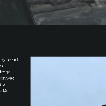
śmy układ
ym
droga.
pisywać
a 3
 1,5