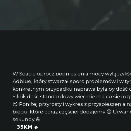
W Seacie oprócz podniesienia mocy wyłączyli
Adblue, który stwarzał sporo problemów i w t
konkretnym przypadku naprawa była by dość 
Silnik dość standardowy więc nie ma co się roz
😉 Poniżej przyrosty i wykres z przyspieszenia n
biegu, które coraz częściej dodajemy 😃 Urwane
sekundy 💪
+ 𝟯𝟱𝗞𝗠 🔥