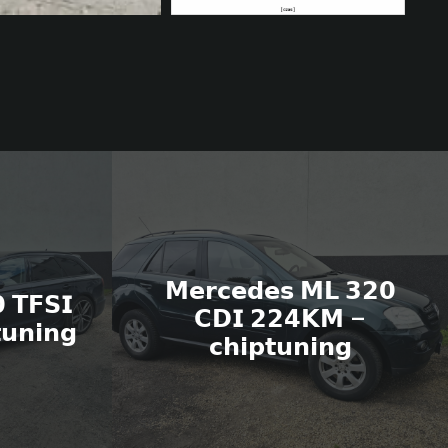
𝗠𝗲𝗿𝗰𝗲𝗱𝗲𝘀 𝗠𝗟 𝟯𝟮𝟬
 𝗧𝗙𝗦𝗜
𝗖𝗗𝗜 𝟮𝟮𝟰𝗞𝗠 –
𝘂𝗻𝗶𝗻𝗴
𝗰𝗵𝗶𝗽𝘁𝘂𝗻𝗶𝗻𝗴