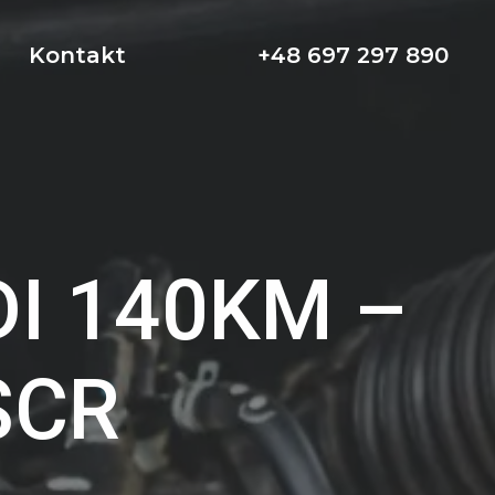
Kontakt
+48 697 297 890
DI 140KM –
SCR