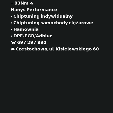
+ 𝟴𝟯𝗡𝗺 🔥
𝗡𝗮𝗻𝘆𝘀 𝗣𝗲𝗿𝗳𝗼𝗿𝗺𝗮𝗻𝗰𝗲
▪ 𝗖𝗵𝗶𝗽𝘁𝘂𝗻𝗶𝗻𝗴 𝗶𝗻𝗱𝘆𝘄𝗶𝗱𝘂𝗮𝗹𝗻𝘆
▪ 𝗖𝗵𝗶𝗽𝘁𝘂𝗻𝗶𝗻𝗴 𝘀𝗮𝗺𝗼𝗰𝗵𝗼𝗱𝘆 𝗰𝗶𝗲̨𝘇̇𝗮𝗿𝗼𝘄𝗲
▪ 𝗛𝗮𝗺𝗼𝘄𝗻𝗶𝗮
▪ 𝗗𝗣𝗙/𝗘𝗚𝗥/𝗔𝗱𝗯𝗹𝘂𝗲
☎ 𝟲𝟵𝟳 𝟮𝟵𝟳 𝟴𝟵𝟬
🚘 𝗖𝘇𝗲̨𝘀𝘁𝗼𝗰𝗵𝗼𝘄𝗮, 𝘂𝗹. 𝗞𝗶𝘀𝗶𝗲𝗹𝗲𝘄𝘀𝗸𝗶𝗲𝗴𝗼 𝟲𝟬