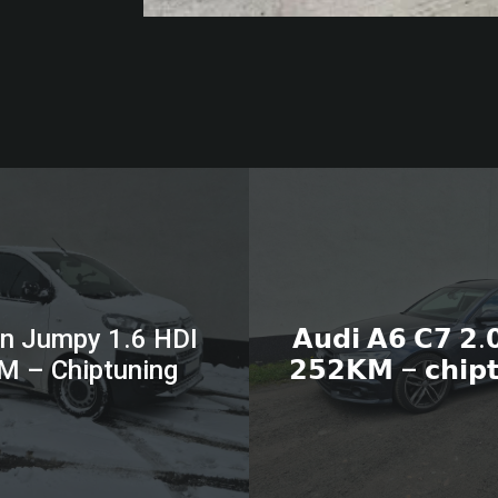
ën Jumpy 1.6 HDI
𝗔𝘂𝗱𝗶 𝗔𝟲 𝗖𝟳 𝟮.
M – Chiptuning
𝟮𝟱𝟮𝗞𝗠 – 𝗰𝗵𝗶𝗽𝘁