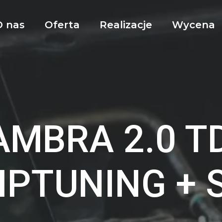
O nas
Oferta
Realizacje
Wycena
MBRA 2.0 T
IPTUNING + 